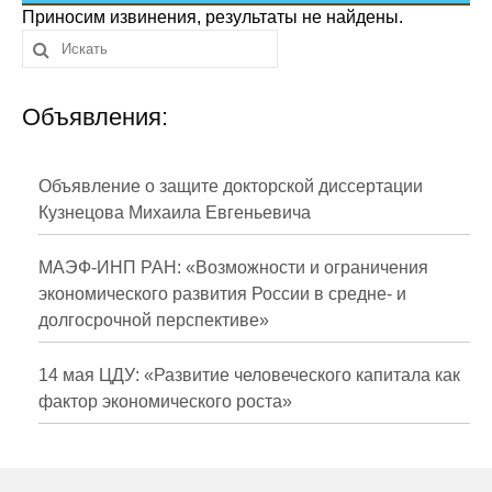
Сотрудники
Приносим извинения, результаты не найдены.
Отчетность
Объявления:
Противодействие коррупции
Материалы для СМИ
Объявление о защите докторской диссертации
Кузнецова Михаила Евгеньевича
Публикации
МАЭФ-ИНП РАН: «Возможности и ограничения
Научная жизнь
экономического развития России в средне- и
долгосрочной перспективе»
Издания
Проблемы прогнозирования
14 мая ЦДУ: «Развитие человеческого капитала как
фактор экономического роста»
О журнале
Номера журналов