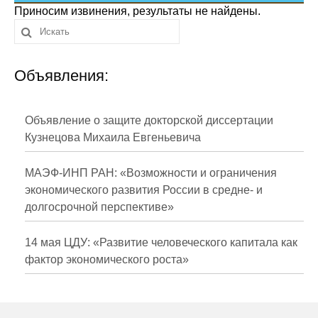
Сотрудники
Приносим извинения, результаты не найдены.
Отчетность
Объявления:
Противодействие коррупции
Материалы для СМИ
Объявление о защите докторской диссертации
Кузнецова Михаила Евгеньевича
Публикации
МАЭФ-ИНП РАН: «Возможности и ограничения
Научная жизнь
экономического развития России в средне- и
долгосрочной перспективе»
Издания
Проблемы прогнозирования
14 мая ЦДУ: «Развитие человеческого капитала как
фактор экономического роста»
О журнале
Номера журналов