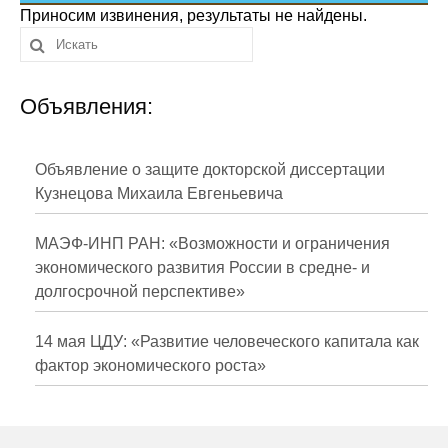
Сотрудники
Приносим извинения, результаты не найдены.
Отчетность
Объявления:
Противодействие коррупции
Материалы для СМИ
Объявление о защите докторской диссертации
Кузнецова Михаила Евгеньевича
Публикации
МАЭФ-ИНП РАН: «Возможности и ограничения
Научная жизнь
экономического развития России в средне- и
долгосрочной перспективе»
Издания
Проблемы прогнозирования
14 мая ЦДУ: «Развитие человеческого капитала как
фактор экономического роста»
О журнале
Номера журналов