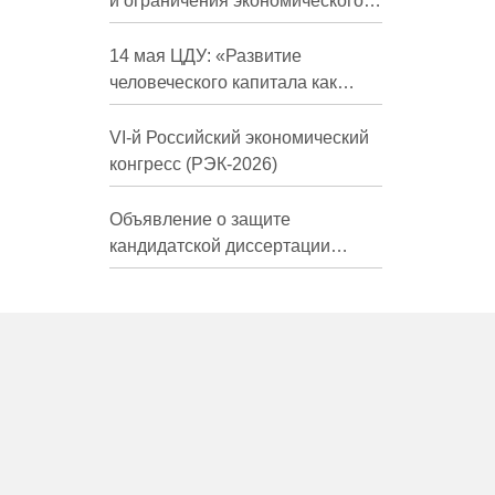
и ограничения экономического
развития России в средне- и
долгосрочной перспективе»
14 мая ЦДУ: «Развитие
человеческого капитала как
фактор экономического роста»
VI-й Российский экономический
конгресс (РЭК-2026)
Объявление о защите
кандидатской диссертации
Трындиной Николь Сергеевны