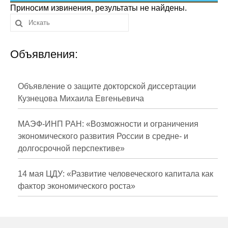
Сотрудники
Приносим извинения, результаты не найдены.
Отчетность
Объявления:
Противодействие коррупции
Материалы для СМИ
Объявление о защите докторской диссертации
Кузнецова Михаила Евгеньевича
Публикации
МАЭФ-ИНП РАН: «Возможности и ограничения
Научная жизнь
экономического развития России в средне- и
долгосрочной перспективе»
Издания
Проблемы прогнозирования
14 мая ЦДУ: «Развитие человеческого капитала как
фактор экономического роста»
О журнале
Номера журналов