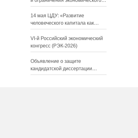
и ограничения экономического
развития России в средне- и
долгосрочной перспективе»
14 мая ЦДУ: «Развитие
человеческого капитала как
фактор экономического роста»
VI-й Российский экономический
конгресс (РЭК-2026)
Объявление о защите
кандидатской диссертации
Трындиной Николь Сергеевны