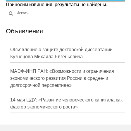
Сотрудники
Приносим извинения, результаты не найдены.
Отчетность
Объявления:
Противодействие коррупции
Материалы для СМИ
Объявление о защите докторской диссертации
Кузнецова Михаила Евгеньевича
Публикации
МАЭФ-ИНП РАН: «Возможности и ограничения
Научная жизнь
экономического развития России в средне- и
долгосрочной перспективе»
Издания
Проблемы прогнозирования
14 мая ЦДУ: «Развитие человеческого капитала как
фактор экономического роста»
О журнале
Номера журналов