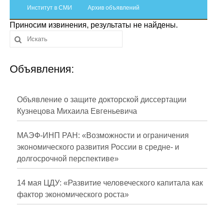
Сотрудники
Институт в СМИ
Архив объявлений
Приносим извинения, результаты не найдены.
Отчетность
Противодействие коррупции
Объявления:
Материалы для СМИ
Публикации
Объявление о защите докторской диссертации
Кузнецова Михаила Евгеньевича
Научная жизнь
МАЭФ-ИНП РАН: «Возможности и ограничения
Издания
экономического развития России в средне- и
долгосрочной перспективе»
Проблемы прогнозирования
О журнале
14 мая ЦДУ: «Развитие человеческого капитала как
фактор экономического роста»
Номера журналов