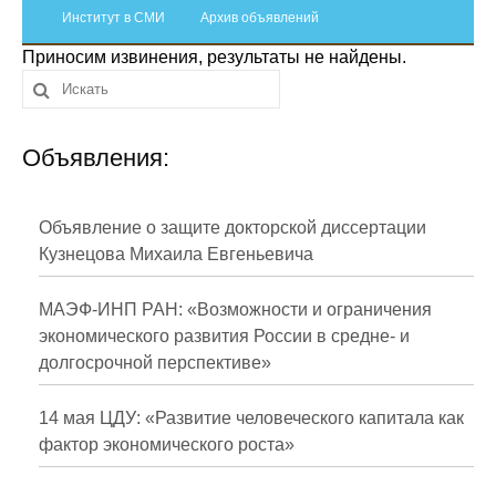
Сотрудники
Институт в СМИ
Архив объявлений
Приносим извинения, результаты не найдены.
Отчетность
Противодействие коррупции
Объявления:
Материалы для СМИ
Публикации
Объявление о защите докторской диссертации
Кузнецова Михаила Евгеньевича
Научная жизнь
МАЭФ-ИНП РАН: «Возможности и ограничения
Издания
экономического развития России в средне- и
долгосрочной перспективе»
Проблемы прогнозирования
О журнале
14 мая ЦДУ: «Развитие человеческого капитала как
фактор экономического роста»
Номера журналов