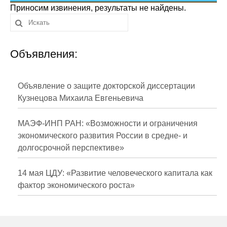
Сотрудники
Приносим извинения, результаты не найдены.
Отчетность
Объявления:
Противодействие коррупции
Материалы для СМИ
Объявление о защите докторской диссертации
Кузнецова Михаила Евгеньевича
Публикации
МАЭФ-ИНП РАН: «Возможности и ограничения
Научная жизнь
экономического развития России в средне- и
долгосрочной перспективе»
Издания
Проблемы прогнозирования
14 мая ЦДУ: «Развитие человеческого капитала как
фактор экономического роста»
О журнале
Номера журналов