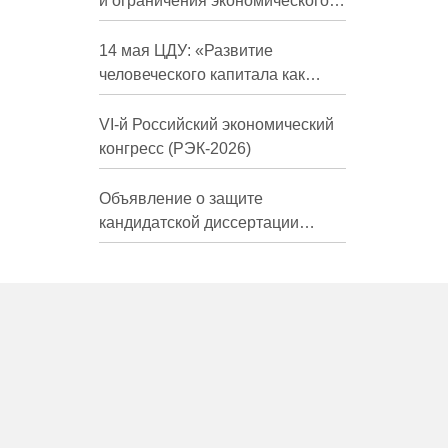
и ограничения экономического
развития России в средне- и
долгосрочной перспективе»
14 мая ЦДУ: «Развитие
человеческого капитала как
фактор экономического роста»
VI-й Российский экономический
конгресс (РЭК-2026)
Объявление о защите
кандидатской диссертации
Трындиной Николь Сергеевны