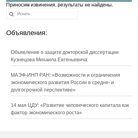
Сотрудники
Приносим извинения, результаты не найдены.
Отчетность
Объявления:
Противодействие коррупции
Материалы для СМИ
Объявление о защите докторской диссертации
Кузнецова Михаила Евгеньевича
Публикации
МАЭФ-ИНП РАН: «Возможности и ограничения
Научная жизнь
экономического развития России в средне- и
долгосрочной перспективе»
Издания
Проблемы прогнозирования
14 мая ЦДУ: «Развитие человеческого капитала как
фактор экономического роста»
О журнале
Номера журналов