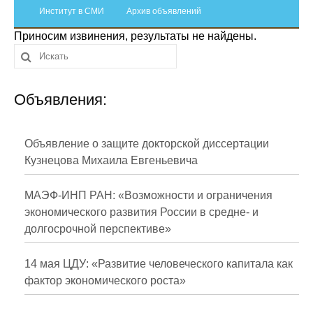
Сотрудники
Институт в СМИ
Архив объявлений
Приносим извинения, результаты не найдены.
Отчетность
Противодействие коррупции
Объявления:
Материалы для СМИ
Публикации
Объявление о защите докторской диссертации
Кузнецова Михаила Евгеньевича
Научная жизнь
МАЭФ-ИНП РАН: «Возможности и ограничения
Издания
экономического развития России в средне- и
долгосрочной перспективе»
Проблемы прогнозирования
О журнале
14 мая ЦДУ: «Развитие человеческого капитала как
фактор экономического роста»
Номера журналов