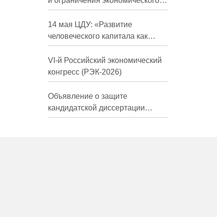
и ограничения экономического
развития России в средне- и
долгосрочной перспективе»
14 мая ЦДУ: «Развитие
человеческого капитала как
фактор экономического роста»
VI-й Российский экономический
конгресс (РЭК-2026)
Объявление о защите
кандидатской диссертации
Трындиной Николь Сергеевны