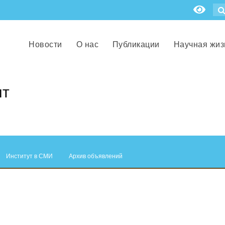
Новости
О нас
Публикации
Научная жиз
нт
Институт в СМИ
Архив объявлений
.