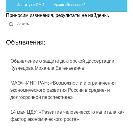
Сотрудники
Институт в СМИ
Архив объявлений
Приносим извинения, результаты не найдены.
Отчетность
Противодействие коррупции
Объявления:
Материалы для СМИ
Публикации
Объявление о защите докторской диссертации
Кузнецова Михаила Евгеньевича
Научная жизнь
МАЭФ-ИНП РАН: «Возможности и ограничения
Издания
экономического развития России в средне- и
долгосрочной перспективе»
Проблемы прогнозирования
О журнале
14 мая ЦДУ: «Развитие человеческого капитала как
фактор экономического роста»
Номера журналов