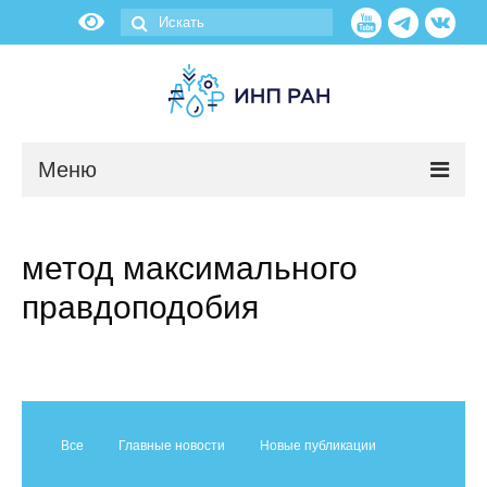
Меню
Новости
метод максимального
О нас
правдоподобия
Об институте
Научные подразделения
Администрация
Все
Главные новости
Новые публикации