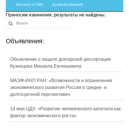
Сотрудники
Институт в СМИ
Архив объявлений
Приносим извинения, результаты не найдены.
Отчетность
Противодействие коррупции
Объявления:
Материалы для СМИ
Публикации
Объявление о защите докторской диссертации
Кузнецова Михаила Евгеньевича
Научная жизнь
МАЭФ-ИНП РАН: «Возможности и ограничения
Издания
экономического развития России в средне- и
долгосрочной перспективе»
Проблемы прогнозирования
О журнале
14 мая ЦДУ: «Развитие человеческого капитала как
фактор экономического роста»
Номера журналов