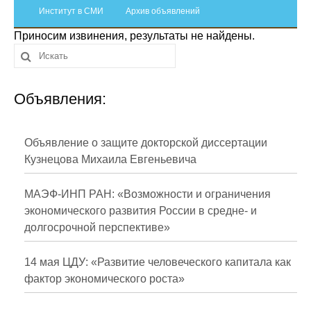
Сотрудники
Институт в СМИ
Архив объявлений
Приносим извинения, результаты не найдены.
Отчетность
Противодействие коррупции
Объявления:
Материалы для СМИ
Публикации
Объявление о защите докторской диссертации
Кузнецова Михаила Евгеньевича
Научная жизнь
МАЭФ-ИНП РАН: «Возможности и ограничения
Издания
экономического развития России в средне- и
долгосрочной перспективе»
Проблемы прогнозирования
О журнале
14 мая ЦДУ: «Развитие человеческого капитала как
фактор экономического роста»
Номера журналов