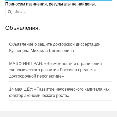
Сотрудники
Приносим извинения, результаты не найдены.
Отчетность
Объявления:
Противодействие коррупции
Материалы для СМИ
Объявление о защите докторской диссертации
Кузнецова Михаила Евгеньевича
Публикации
МАЭФ-ИНП РАН: «Возможности и ограничения
Научная жизнь
экономического развития России в средне- и
долгосрочной перспективе»
Издания
Проблемы прогнозирования
14 мая ЦДУ: «Развитие человеческого капитала как
фактор экономического роста»
О журнале
Номера журналов