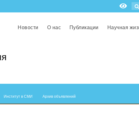
Новости
О нас
Публикации
Научная жиз
ия
Институт в СМИ
Архив объявлений
.