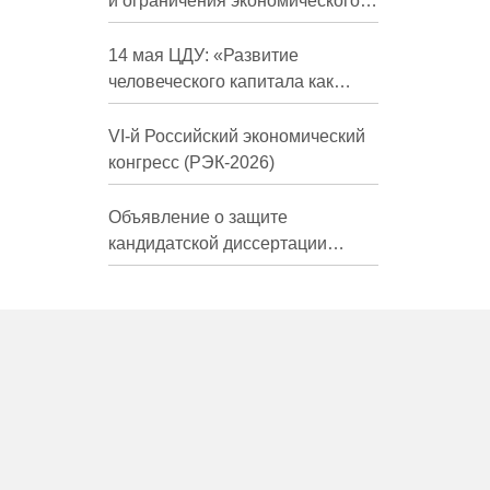
и ограничения экономического
развития России в средне- и
долгосрочной перспективе»
14 мая ЦДУ: «Развитие
человеческого капитала как
фактор экономического роста»
VI-й Российский экономический
конгресс (РЭК-2026)
Объявление о защите
кандидатской диссертации
Трындиной Николь Сергеевны