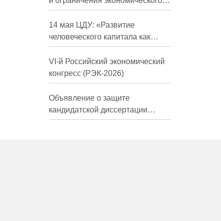
и ограничения экономического
развития России в средне- и
долгосрочной перспективе»
14 мая ЦДУ: «Развитие
человеческого капитала как
фактор экономического роста»
VI-й Российский экономический
конгресс (РЭК-2026)
Объявление о защите
кандидатской диссертации
Трындиной Николь Сергеевны