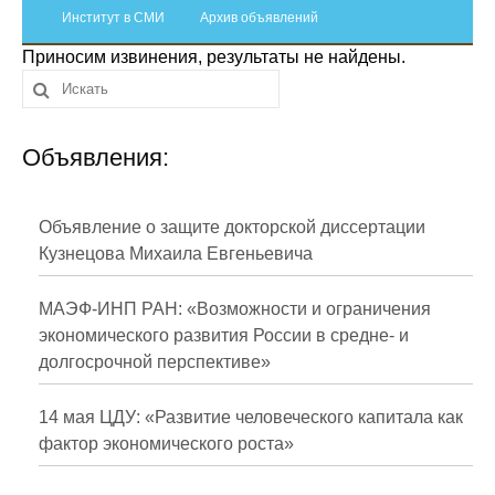
Сотрудники
Институт в СМИ
Архив объявлений
Приносим извинения, результаты не найдены.
Отчетность
Противодействие коррупции
Объявления:
Материалы для СМИ
Публикации
Объявление о защите докторской диссертации
Кузнецова Михаила Евгеньевича
Научная жизнь
МАЭФ-ИНП РАН: «Возможности и ограничения
Издания
экономического развития России в средне- и
долгосрочной перспективе»
Проблемы прогнозирования
О журнале
14 мая ЦДУ: «Развитие человеческого капитала как
фактор экономического роста»
Номера журналов