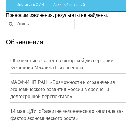
Сотрудники
Институт в СМИ
Архив объявлений
Приносим извинения, результаты не найдены.
Отчетность
Противодействие коррупции
Объявления:
Материалы для СМИ
Публикации
Объявление о защите докторской диссертации
Кузнецова Михаила Евгеньевича
Научная жизнь
МАЭФ-ИНП РАН: «Возможности и ограничения
Издания
экономического развития России в средне- и
долгосрочной перспективе»
Проблемы прогнозирования
О журнале
14 мая ЦДУ: «Развитие человеческого капитала как
фактор экономического роста»
Номера журналов