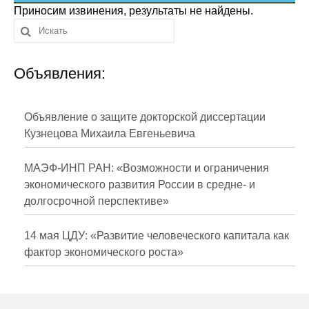
Сотрудники
Приносим извинения, результаты не найдены.
Отчетность
Объявления:
Противодействие коррупции
Материалы для СМИ
Объявление о защите докторской диссертации
Кузнецова Михаила Евгеньевича
Публикации
МАЭФ-ИНП РАН: «Возможности и ограничения
Научная жизнь
экономического развития России в средне- и
долгосрочной перспективе»
Издания
Проблемы прогнозирования
14 мая ЦДУ: «Развитие человеческого капитала как
фактор экономического роста»
О журнале
Номера журналов