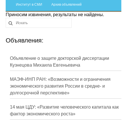
Сотрудники
Институт в СМИ
Архив объявлений
Приносим извинения, результаты не найдены.
Отчетность
Противодействие коррупции
Объявления:
Материалы для СМИ
Публикации
Объявление о защите докторской диссертации
Кузнецова Михаила Евгеньевича
Научная жизнь
МАЭФ-ИНП РАН: «Возможности и ограничения
Издания
экономического развития России в средне- и
долгосрочной перспективе»
Проблемы прогнозирования
О журнале
14 мая ЦДУ: «Развитие человеческого капитала как
фактор экономического роста»
Номера журналов