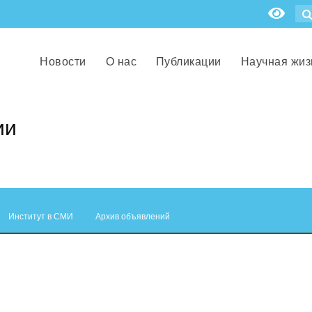
Новости
О нас
Публикации
Научная жиз
ии
Институт в СМИ
Архив объявлений
.