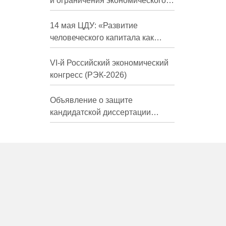
и ограничения экономического
развития России в средне- и
долгосрочной перспективе»
14 мая ЦДУ: «Развитие
человеческого капитала как
фактор экономического роста»
VI-й Российский экономический
конгресс (РЭК-2026)
Объявление о защите
кандидатской диссертации
Трындиной Николь Сергеевны