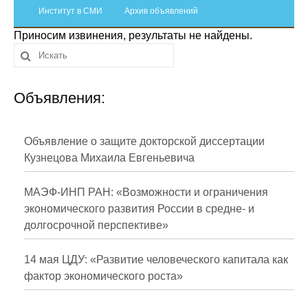
Сотрудники
Институт в СМИ
Архив объявлений
Приносим извинения, результаты не найдены.
Отчетность
Противодействие коррупции
Объявления:
Материалы для СМИ
Публикации
Объявление о защите докторской диссертации
Кузнецова Михаила Евгеньевича
Научная жизнь
МАЭФ-ИНП РАН: «Возможности и ограничения
Издания
экономического развития России в средне- и
долгосрочной перспективе»
Проблемы прогнозирования
О журнале
14 мая ЦДУ: «Развитие человеческого капитала как
фактор экономического роста»
Номера журналов