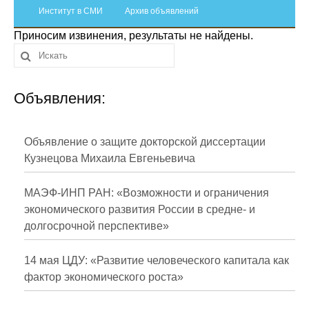
Сотрудники
Институт в СМИ
Архив объявлений
Приносим извинения, результаты не найдены.
Отчетность
Противодействие коррупции
Объявления:
Материалы для СМИ
Публикации
Объявление о защите докторской диссертации
Кузнецова Михаила Евгеньевича
Научная жизнь
МАЭФ-ИНП РАН: «Возможности и ограничения
Издания
экономического развития России в средне- и
долгосрочной перспективе»
Проблемы прогнозирования
О журнале
14 мая ЦДУ: «Развитие человеческого капитала как
фактор экономического роста»
Номера журналов