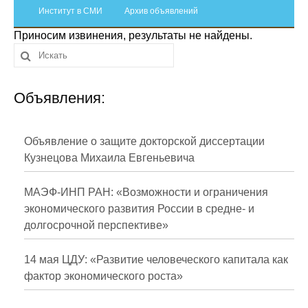
Сотрудники
Институт в СМИ
Архив объявлений
Приносим извинения, результаты не найдены.
Отчетность
Противодействие коррупции
Объявления:
Материалы для СМИ
Публикации
Объявление о защите докторской диссертации
Кузнецова Михаила Евгеньевича
Научная жизнь
МАЭФ-ИНП РАН: «Возможности и ограничения
Издания
экономического развития России в средне- и
долгосрочной перспективе»
Проблемы прогнозирования
О журнале
14 мая ЦДУ: «Развитие человеческого капитала как
фактор экономического роста»
Номера журналов