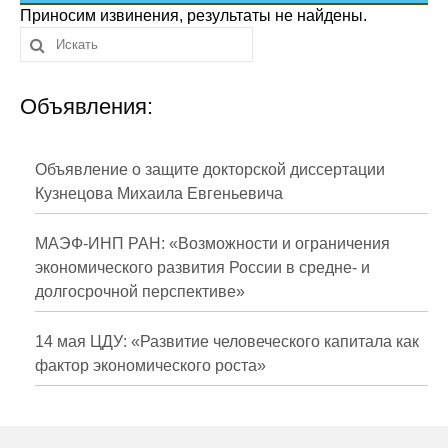
Сотрудники
Приносим извинения, результаты не найдены.
Отчетность
Объявления:
Противодействие коррупции
Материалы для СМИ
Объявление о защите докторской диссертации
Кузнецова Михаила Евгеньевича
Публикации
МАЭФ-ИНП РАН: «Возможности и ограничения
Научная жизнь
экономического развития России в средне- и
долгосрочной перспективе»
Издания
Проблемы прогнозирования
14 мая ЦДУ: «Развитие человеческого капитала как
фактор экономического роста»
О журнале
Номера журналов