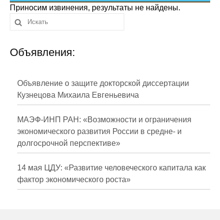
Сотрудники
Приносим извинения, результаты не найдены.
Отчетность
Объявления:
Противодействие коррупции
Материалы для СМИ
Объявление о защите докторской диссертации
Кузнецова Михаила Евгеньевича
Публикации
МАЭФ-ИНП РАН: «Возможности и ограничения
Научная жизнь
экономического развития России в средне- и
долгосрочной перспективе»
Издания
Проблемы прогнозирования
14 мая ЦДУ: «Развитие человеческого капитала как
фактор экономического роста»
О журнале
Номера журналов