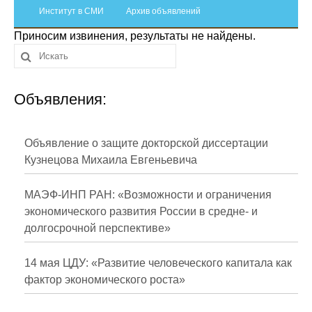
Сотрудники
Институт в СМИ
Архив объявлений
Приносим извинения, результаты не найдены.
Отчетность
Противодействие коррупции
Объявления:
Материалы для СМИ
Публикации
Объявление о защите докторской диссертации
Кузнецова Михаила Евгеньевича
Научная жизнь
МАЭФ-ИНП РАН: «Возможности и ограничения
Издания
экономического развития России в средне- и
долгосрочной перспективе»
Проблемы прогнозирования
О журнале
14 мая ЦДУ: «Развитие человеческого капитала как
фактор экономического роста»
Номера журналов