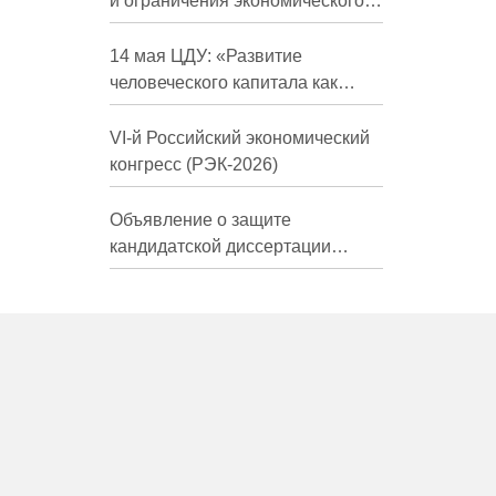
и ограничения экономического
развития России в средне- и
долгосрочной перспективе»
14 мая ЦДУ: «Развитие
человеческого капитала как
фактор экономического роста»
VI-й Российский экономический
конгресс (РЭК-2026)
Объявление о защите
кандидатской диссертации
Трындиной Николь Сергеевны