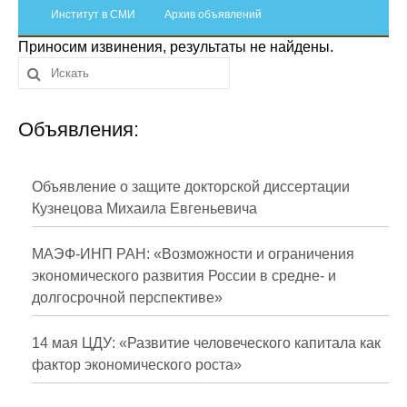
Сотрудники
Институт в СМИ
Архив объявлений
Приносим извинения, результаты не найдены.
Отчетность
Противодействие коррупции
Объявления:
Материалы для СМИ
Публикации
Объявление о защите докторской диссертации
Кузнецова Михаила Евгеньевича
Научная жизнь
МАЭФ-ИНП РАН: «Возможности и ограничения
Издания
экономического развития России в средне- и
долгосрочной перспективе»
Проблемы прогнозирования
О журнале
14 мая ЦДУ: «Развитие человеческого капитала как
фактор экономического роста»
Номера журналов