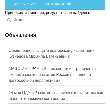
Сотрудники
Институт в СМИ
Архив объявлений
Приносим извинения, результаты не найдены.
Отчетность
Противодействие коррупции
Объявления:
Материалы для СМИ
Публикации
Объявление о защите докторской диссертации
Кузнецова Михаила Евгеньевича
Научная жизнь
МАЭФ-ИНП РАН: «Возможности и ограничения
Издания
экономического развития России в средне- и
долгосрочной перспективе»
Проблемы прогнозирования
О журнале
14 мая ЦДУ: «Развитие человеческого капитала как
фактор экономического роста»
Номера журналов