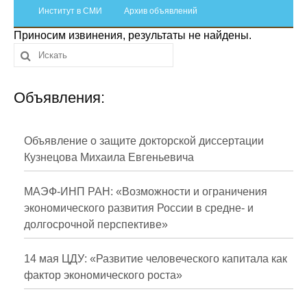
Сотрудники
Институт в СМИ
Архив объявлений
Приносим извинения, результаты не найдены.
Отчетность
Противодействие коррупции
Объявления:
Материалы для СМИ
Публикации
Объявление о защите докторской диссертации
Кузнецова Михаила Евгеньевича
Научная жизнь
МАЭФ-ИНП РАН: «Возможности и ограничения
Издания
экономического развития России в средне- и
долгосрочной перспективе»
Проблемы прогнозирования
О журнале
14 мая ЦДУ: «Развитие человеческого капитала как
фактор экономического роста»
Номера журналов