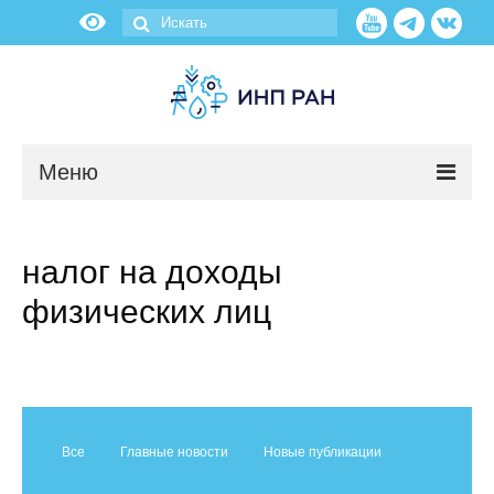
Меню
Новости
налог на доходы
О нас
физических лиц
Об институте
Научные подразделения
Администрация
Все
Главные новости
Новые публикации