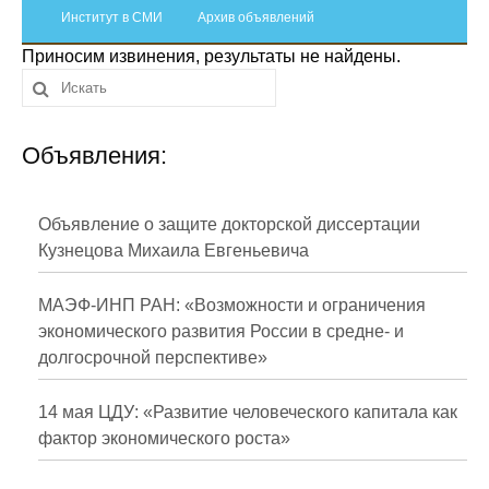
Сотрудники
Институт в СМИ
Архив объявлений
Приносим извинения, результаты не найдены.
Отчетность
Противодействие коррупции
Объявления:
Материалы для СМИ
Публикации
Объявление о защите докторской диссертации
Кузнецова Михаила Евгеньевича
Научная жизнь
МАЭФ-ИНП РАН: «Возможности и ограничения
Издания
экономического развития России в средне- и
долгосрочной перспективе»
Проблемы прогнозирования
О журнале
14 мая ЦДУ: «Развитие человеческого капитала как
фактор экономического роста»
Номера журналов