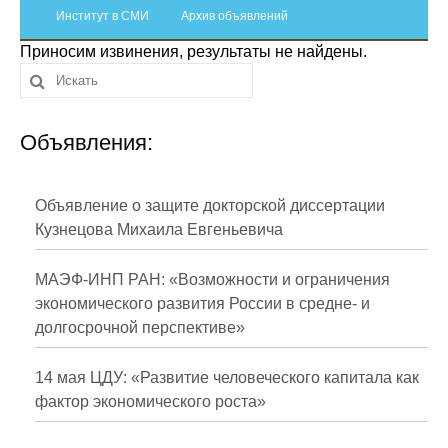
Сотрудники
Институт в СМИ
Архив объявлений
Приносим извинения, результаты не найдены.
Отчетность
Противодействие коррупции
Объявления:
Материалы для СМИ
Публикации
Объявление о защите докторской диссертации
Кузнецова Михаила Евгеньевича
Научная жизнь
МАЭФ-ИНП РАН: «Возможности и ограничения
Издания
экономического развития России в средне- и
долгосрочной перспективе»
Проблемы прогнозирования
О журнале
14 мая ЦДУ: «Развитие человеческого капитала как
фактор экономического роста»
Номера журналов