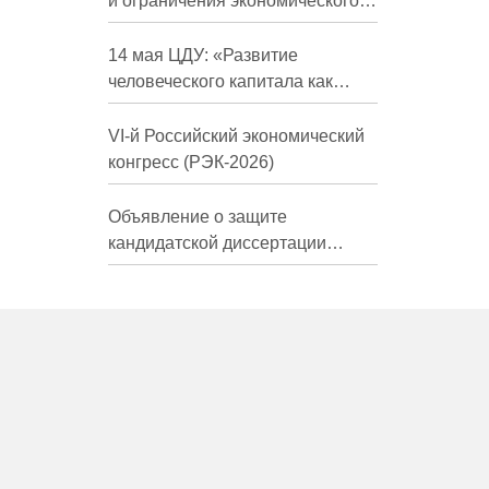
и ограничения экономического
развития России в средне- и
долгосрочной перспективе»
14 мая ЦДУ: «Развитие
человеческого капитала как
фактор экономического роста»
VI-й Российский экономический
конгресс (РЭК-2026)
Объявление о защите
кандидатской диссертации
Трындиной Николь Сергеевны