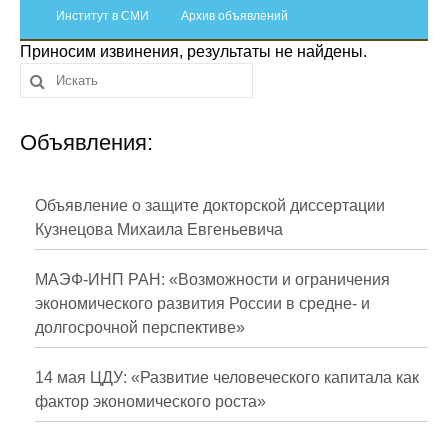
Сотрудники
Институт в СМИ
Архив объявлений
Приносим извинения, результаты не найдены.
Отчетность
Противодействие коррупции
Объявления:
Материалы для СМИ
Публикации
Объявление о защите докторской диссертации
Кузнецова Михаила Евгеньевича
Научная жизнь
МАЭФ-ИНП РАН: «Возможности и ограничения
Издания
экономического развития России в средне- и
долгосрочной перспективе»
Проблемы прогнозирования
О журнале
14 мая ЦДУ: «Развитие человеческого капитала как
фактор экономического роста»
Номера журналов