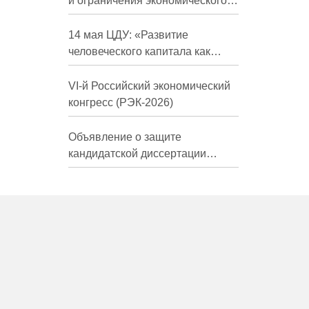
и ограничения экономического
развития России в средне- и
долгосрочной перспективе»
14 мая ЦДУ: «Развитие
человеческого капитала как
фактор экономического роста»
VI-й Российский экономический
конгресс (РЭК-2026)
Объявление о защите
кандидатской диссертации
Трындиной Николь Сергеевны