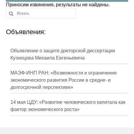
Сотрудники
Приносим извинения, результаты не найдены.
Отчетность
Объявления:
Противодействие коррупции
Материалы для СМИ
Объявление о защите докторской диссертации
Кузнецова Михаила Евгеньевича
Публикации
МАЭФ-ИНП РАН: «Возможности и ограничения
Научная жизнь
экономического развития России в средне- и
долгосрочной перспективе»
Издания
Проблемы прогнозирования
14 мая ЦДУ: «Развитие человеческого капитала как
фактор экономического роста»
О журнале
Номера журналов