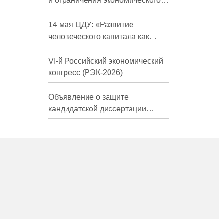
и ограничения экономического
развития России в средне- и
долгосрочной перспективе»
14 мая ЦДУ: «Развитие
человеческого капитала как
фактор экономического роста»
VI-й Российский экономический
конгресс (РЭК-2026)
Объявление о защите
кандидатской диссертации
Трындиной Николь Сергеевны