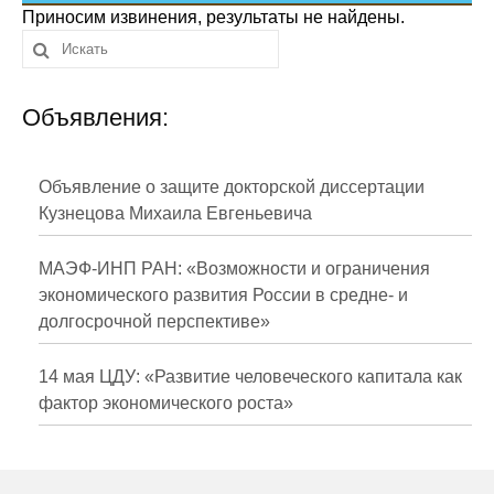
Сотрудники
Приносим извинения, результаты не найдены.
Отчетность
Объявления:
Противодействие коррупции
Материалы для СМИ
Объявление о защите докторской диссертации
Кузнецова Михаила Евгеньевича
Публикации
МАЭФ-ИНП РАН: «Возможности и ограничения
Научная жизнь
экономического развития России в средне- и
долгосрочной перспективе»
Издания
Проблемы прогнозирования
14 мая ЦДУ: «Развитие человеческого капитала как
фактор экономического роста»
О журнале
Номера журналов