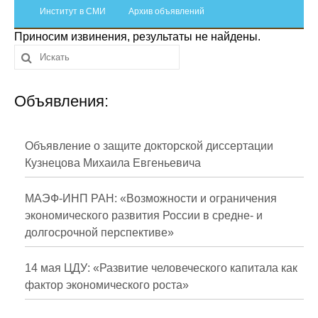
Сотрудники
Институт в СМИ
Архив объявлений
Приносим извинения, результаты не найдены.
Отчетность
Противодействие коррупции
Объявления:
Материалы для СМИ
Публикации
Объявление о защите докторской диссертации
Кузнецова Михаила Евгеньевича
Научная жизнь
МАЭФ-ИНП РАН: «Возможности и ограничения
Издания
экономического развития России в средне- и
долгосрочной перспективе»
Проблемы прогнозирования
О журнале
14 мая ЦДУ: «Развитие человеческого капитала как
фактор экономического роста»
Номера журналов