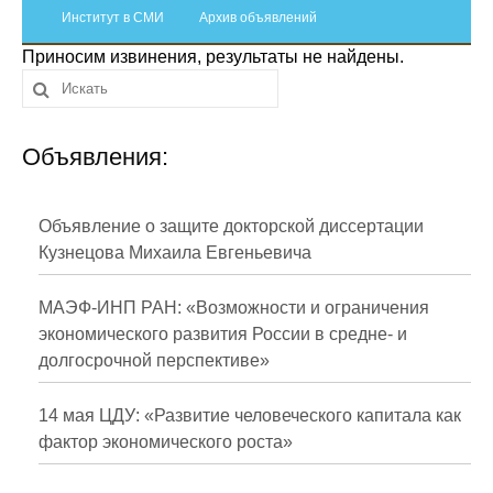
Сотрудники
Институт в СМИ
Архив объявлений
Приносим извинения, результаты не найдены.
Отчетность
Противодействие коррупции
Объявления:
Материалы для СМИ
Публикации
Объявление о защите докторской диссертации
Кузнецова Михаила Евгеньевича
Научная жизнь
МАЭФ-ИНП РАН: «Возможности и ограничения
Издания
экономического развития России в средне- и
долгосрочной перспективе»
Проблемы прогнозирования
О журнале
14 мая ЦДУ: «Развитие человеческого капитала как
фактор экономического роста»
Номера журналов