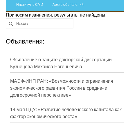
Сотрудники
Институт в СМИ
Архив объявлений
Приносим извинения, результаты не найдены.
Отчетность
Противодействие коррупции
Объявления:
Материалы для СМИ
Публикации
Объявление о защите докторской диссертации
Кузнецова Михаила Евгеньевича
Научная жизнь
МАЭФ-ИНП РАН: «Возможности и ограничения
Издания
экономического развития России в средне- и
долгосрочной перспективе»
Проблемы прогнозирования
О журнале
14 мая ЦДУ: «Развитие человеческого капитала как
фактор экономического роста»
Номера журналов