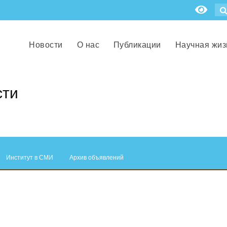
Новости
О нас
Публикации
Научная жиз
сти
Институт в СМИ
Архив объявлений
.