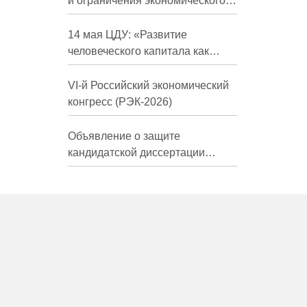
и ограничения экономического
развития России в средне- и
долгосрочной перспективе»
14 мая ЦДУ: «Развитие
человеческого капитала как
фактор экономического роста»
VI-й Российский экономический
конгресс (РЭК-2026)
Объявление о защите
кандидатской диссертации
Трындиной Николь Сергеевны