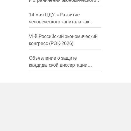
и ограничения экономического
развития России в средне- и
долгосрочной перспективе»
14 мая ЦДУ: «Развитие
человеческого капитала как
фактор экономического роста»
VI-й Российский экономический
конгресс (РЭК-2026)
Объявление о защите
кандидатской диссертации
Трындиной Николь Сергеевны