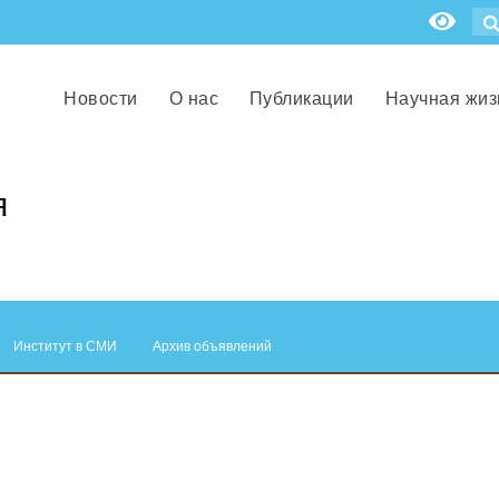
Новости
О нас
Публикации
Научная жиз
я
Институт в СМИ
Архив объявлений
.