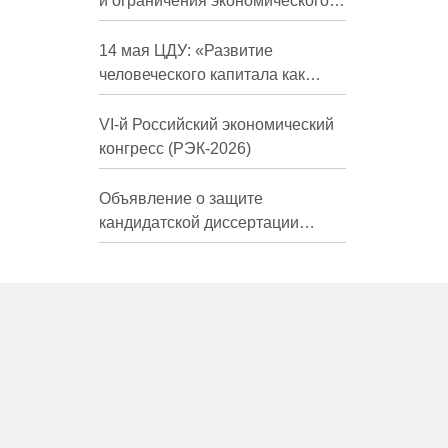
и ограничения экономического
развития России в средне- и
долгосрочной перспективе»
14 мая ЦДУ: «Развитие
человеческого капитала как
фактор экономического роста»
VI-й Российский экономический
конгресс (РЭК-2026)
Объявление о защите
кандидатской диссертации
Трындиной Николь Сергеевны