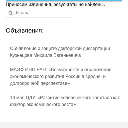
Сотрудники
Приносим извинения, результаты не найдены.
Отчетность
Объявления:
Противодействие коррупции
Материалы для СМИ
Объявление о защите докторской диссертации
Кузнецова Михаила Евгеньевича
Публикации
МАЭФ-ИНП РАН: «Возможности и ограничения
Научная жизнь
экономического развития России в средне- и
долгосрочной перспективе»
Издания
Проблемы прогнозирования
14 мая ЦДУ: «Развитие человеческого капитала как
фактор экономического роста»
О журнале
Номера журналов